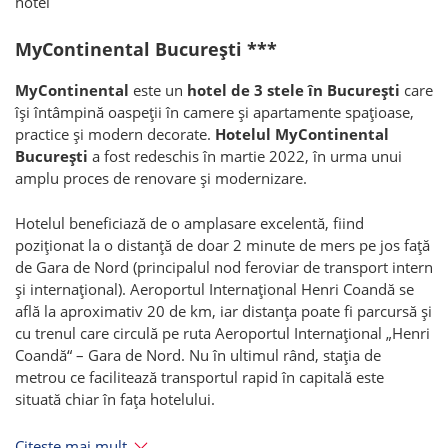
hotel
MyContinental București ***
MyContinental
este un
hotel de 3 stele în București
care
își întâmpină oaspeții în camere și apartamente spațioase,
practice și modern decorate.
Hotelul MyContinental
București
a fost redeschis în martie 2022, în urma unui
amplu proces de renovare și modernizare.
Hotelul beneficiază de o amplasare excelentă, fiind
poziționat la o distanță de doar 2 minute de mers pe jos față
de Gara de Nord (principalul nod feroviar de transport intern
și internațional). Aeroportul Internațional Henri Coandă se
află la aproximativ 20 de km, iar distanța poate fi parcursă și
cu trenul care circulă pe ruta Aeroportul Internațional „Henri
Coandă“ – Gara de Nord. Nu în ultimul rând, stația de
metrou ce facilitează transportul rapid în capitală este
situată chiar în fața hotelului.
Citește mai mult