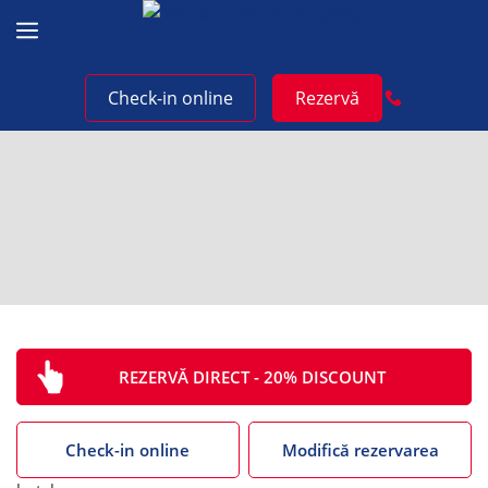
Sari
la
conținut
Check-in online
Rezervă
REZERVĂ DIRECT - 20% DISCOUNT
Check-in online
Modifică rezervarea