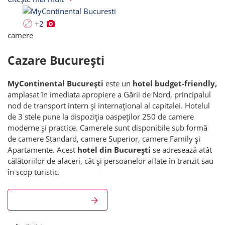
+2
camere
Cazare București
MyContinental București
este un
hotel budget-friendly,
amplasat în imediata apropiere a Gării de Nord, principalul
nod de transport intern și internațional al capitalei. Hotelul
de 3 stele pune la dispoziția oaspeților 250 de camere
moderne și practice. Camerele sunt disponibile sub formă
de camere Standard, camere Superior, camere Family și
Apartamente. Acest
hotel din București
se adresează atât
călătoriilor de afaceri, cât și persoanelor aflate în tranzit sau
în scop turistic.
Vezi toate camerele