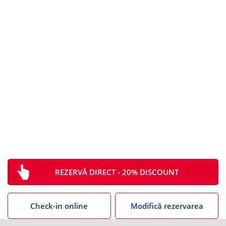
Până la ora 12:00
Continental Hotels Sediul Central
+40 372 121 721
sales@continentalhotels.ro
reservation@continentalhotels.ro
Calea Griviței 143, București, 010708, Romania
REZERVĂ DIRECT - 20% DISCOUNT
Check-in online
Modifică rezervarea