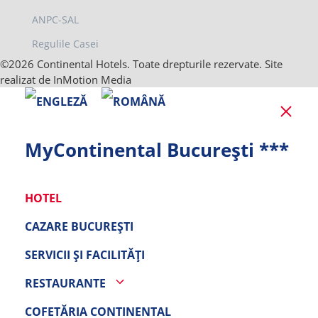
ANPC-SAL
Regulile Casei
©2026 Continental Hotels. Toate drepturile rezervate. Site
realizat de InMotion Media
Clo
MyContinental București ***
HOTEL
CAZARE BUCUREȘTI
SERVICII ȘI FACILITĂȚI
RESTAURANTE
COFETĂRIA CONTINENTAL